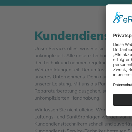
Kundendienst
Unser Service: alles, was Sie sich wünschen
unkompliziert. Alle unsere Techniker sind i
der Technik und nehmen regelmäßig an Sch
Weiterbildungen teil. Der umfassende Kunde
unseres Unternehmens. Denn nur zufriedene 
unserer Leistung. Mit uns als Partner können
Reparaturberatung ausgehen, sowie von ein
unkomplizierten Handhabung.
Wir lassen Sie nicht alleine! Wartungen und
Lüftungs- und Sanitäranlagen werden von 
Kundendiensttechnikern schnell und zuverläs
Kundendienst-Service-Techniker betreuen Sie