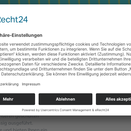
Unser Service 
 – und das ganz
mmer auf dem neusten Stand
Kundenservice
ulungen und
Ersatzteildepot
ndienst ist das Herzstück
Rohrbruchbeseitigung
Kunden bestätigen uns in
Störungen
 Sie von einer fachgerechten
Heizungswartung
er schnellen und
Ernergieberatung
 Störungen von Heizungs-,
unseren geschulten
sig ausgeführt.
 und bieten Ihnen ein