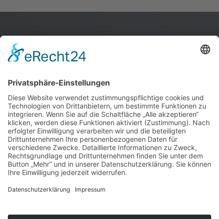
Thermoland Kröger GmbH
Heizung ∙ Sanitär · Lüftung
Knickchaussee 1
27356 Rotenburg W.
0 42 61 / 8 42 20
info@thermoland.de
Über uns
Leistungen
Karriere
Extras