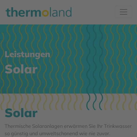
Leistungen
Solar
Solar
Thermische Solaranlagen erwärmen Sie Ihr Trinkwasser
so günstig und umweltschonend wie nie zuvor.